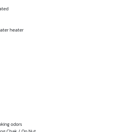
lated
water heater
oking odors
ang Chak / On Nut