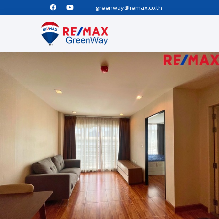
greenway@remax.co.th