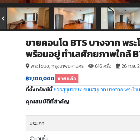
ขายคอนโด BTS บางจาก พระโขน
พร้อมอยู่ ทำเลศักยภาพใกล้ 
พระโขนง, กรุงเทพมหานคร
616 ครั้ง
26 ก.ย. 
฿2,100,000
ขายแล้ว
ที่ตั้งทรัพย์นี้
ซอยสุขุมวิท97
ถนนสุขุมวิท
บางจาก
พระโข
คุณสมบัติที่สำคัญ
ประเภท
จำนวนชั้น