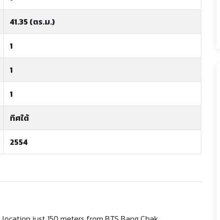
41.35 (ตร.ม.)
1
1
1
ทิศใต้
2554
me location just 150 meters from BTS Bang Chak