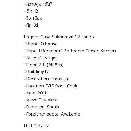
-ความสูง : ชั้น7
-ตึก : B
-วิว: เมือง
-ทิศ: ใต้
Project: Casa Sukhumvit 97 condo
-Brand: Q house
-Type: 1 Bedroom 1 Bathroom Closed Kitchen
-Size: 41.35 sqm.
-Floor: 7th (All 8th)
-Building: B
-Decoration: Furniture
-Location: BTS Bang Chak
-Year: 2011
-View: City view
-Direction: South
-Foreigner quota: Available
Unit Details: