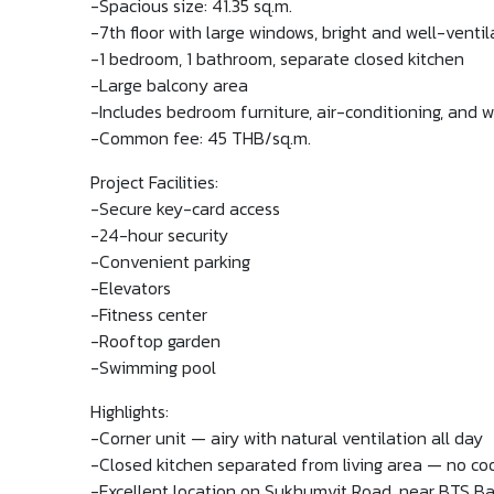
-Spacious size: 41.35 sq.m.
-7th floor with large windows, bright and well-venti
-1 bedroom, 1 bathroom, separate closed kitchen
-Large balcony area
-Includes bedroom furniture, air-conditioning, and 
-Common fee: 45 THB/sq.m.
Project Facilities:
-Secure key-card access
-24-hour security
-Convenient parking
-Elevators
-Fitness center
-Rooftop garden
-Swimming pool
Highlights:
-Corner unit — airy with natural ventilation all day
-Closed kitchen separated from living area — no co
-Excellent location on Sukhumvit Road, near BTS B