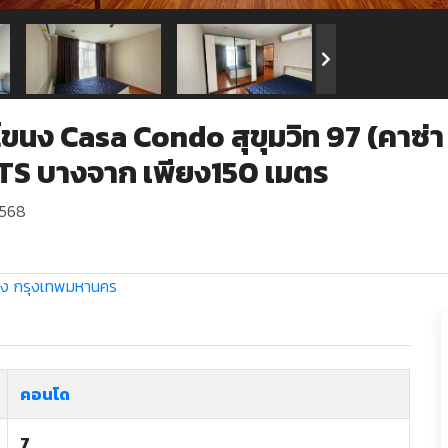
ง Casa Condo สุขุมวิท 97 (คาซ่า ค
BTS บางจาก เพียง150 เมตร
2568
นง
กรุงเทพมหานคร
คอนโด
7