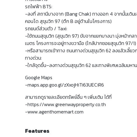
รถไฟฟ้า BTS:
-ลงที่ สถานีบางจาก (Bang Chak) ทางออก 4 จากนั้นเดิน
คอนโด สุขุมวิท 97 (ตึก B อยู่ด้านในโครงการ)
รถยนต์ส่วนตัว / Taxi:
-ใช้ถนนสุขุมวิท (สุขุมวิท 97) ขับจากแยกบางนา มุ่งหน้าก
เมตร โครงการจะอยู่ทางขวามือ (ใกล้ปากซอยสุขุมวิท 97/1)
-หรือสามารถเข้าทาง ถนนทางด่วนสุขุมวิท 62 ลงแล้วเลี้ยวกล
ทางด่วน:
-ใกล้จุดขึ้น–ลงทางด่วนสุขุมวิท 62 และทางพิเศษเฉลิมมหา
Google Maps
-maps.app.goo.gl/zXxojHiTi63UECiR6
สามารถดูรายละเอียดทรัพย์อื่น ๆ เพิ่มเติม ได้ที่
-https://www.greenwayproperty.co.th
-www.agenthomemart.com
Features