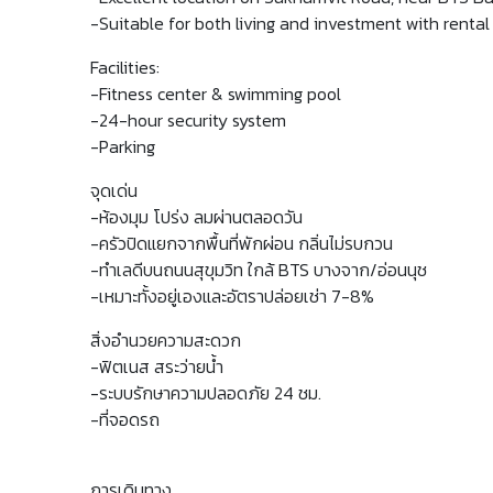
-Suitable for both living and investment with renta
Facilities:
-Fitness center & swimming pool
-24-hour security system
-Parking
จุดเด่น
-ห้องมุม โปร่ง ลมผ่านตลอดวัน
-ครัวปิดแยกจากพื้นที่พักผ่อน กลิ่นไม่รบกวน
-ทำเลดีบนถนนสุขุมวิท ใกล้ BTS บางจาก/อ่อนนุช
-เหมาะทั้งอยู่เองและอัตราปล่อยเช่า 7-8%
สิ่งอำนวยความสะดวก
-ฟิตเนส สระว่ายน้ำ
-ระบบรักษาความปลอดภัย 24 ชม.
-ที่จอดรถ
การเดินทาง