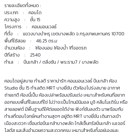
รายละเอียดทั้งหมด :
ประเภท : คอนโด
ความสูง : ชั้น 15
โครงการ : คอมมอนเวลธ์
ที่ตั้ง : แขวงบางบำหรุ เขตบางพลัด จ.กรุงเทพมหานคร 10700
พื้นที่ใช้สอย : 46.25 ตร.ม
จำนวนห้อง : 1ห้องนอน 1ห้องน้ำ 1ที่จอดรถ
ปีที่สร้าง : 2540
ทำเล : ปิ่นเกล้า / ตลิ่งชัน / พระราม7 / บางพลัด
คอนโดอยู่สบาย ทำเลดี ราคาน่ารัก คอมมอนเวลธ์ ปิ่นเกล้า ห้อง
Studio ชั้น 15 ทำเลติด MRT บางยี่ขัน ตัวห้องโปร่งสบาย อากาศ
ถ่ายเทดี ห้องนี้เป็น ห้องเปล่าพร้อมปรับแต่ง เหมาะสำหรับคนที่อยาก
ออกแบบพื้นที่ในแบบที่ใช่ ไม่ว่าจะเป็นโทนมินิมอล มูจิ คลีนโมเดิร์น หรือ
สายลอฟต์ มีพื้นฐานดีให้ต่อยอดได้ง่าย ฟังก์ชันลงตัว มาพร้อมกับ
ทำเลที่ตอบโจทย์คนทำงานสุดๆ อยู่ติด MRT บางยี่ขัน เดินทางเข้า
เมืองสะดวก เชื่อมต่อปิ่นเกล้าบางพลัด ใกล้เซ็นทรัลปิ่นเกล้า เมเจอร์
โลตัส และสิ่งอำนวยความสะดวกครบ เหมาะสำหรับทั้งอยู่เองและ