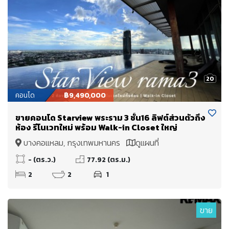
20
คอนโด
฿9,490,000
ขายคอนโด Starview พระราม 3 ชั้น16 ลิฟต์ส่วนตัวถึง
ห้อง รีโนเวทใหม่ พร้อม Walk-in Closet ใหญ่
บางคอแหลม, กรุงเทพมหานคร
ดูแผนที่
- (ตร.ว.)
77.92 (ตร.ม.)
2
2
1
ขาย