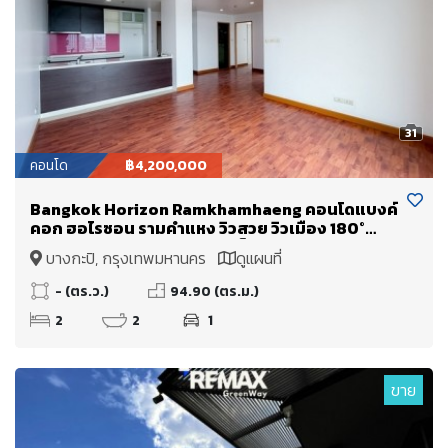
31
คอนโด
฿4,200,000
Bangkok Horizon Ramkhamhaeng คอนโดแบงค์
คอก ฮอไรซอน รามคำแหง วิวสวย วิวเมือง 180°
องศา วิวพาโนรามา ห้องนอนเห็นวิวทุกห้อง
บางกะปิ, กรุงเทพมหานคร
ดูแผนที่
- (ตร.ว.)
94.90 (ตร.ม.)
2
2
1
ขาย