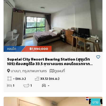
8
คอนโด
฿1,990,000
Supalai City Resort Bearing Station (สุขุมวิท
105) ห้องสตูดิโอ 33.5 ตารางเมตร คอนโดแรกจาก
ปากซอย!! ลงBTS แบริ่งถึงซอยเลย
บางนา, กรุงเทพมหานคร
ดูแผนที่
- (ตร.ว.)
33.12 (ตร.ม.)
1
1
-
ขาย