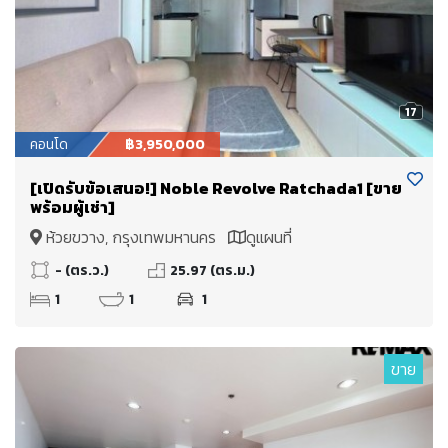
17
คอนโด
฿3,950,000
[เปิดรับข้อเสนอ!] Noble Revolve Ratchada1 [ขาย
พร้อมผู้เช่า]
ห้วยขวาง, กรุงเทพมหานคร
ดูแผนที่
- (ตร.ว.)
25.97 (ตร.ม.)
1
1
1
ขาย