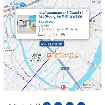
×
คอนโดคอมมอนเวลธ์ ปิ่นเกล้า |
ห้อง Studio ติด MRT บางยี่ขัน
ขาย
บรรยากาศโปร่งสบาย เดินทางเข้า
฿1,900,000
เมืองง่าย
บางพลัด
- (ตร.ว.)
46.25 (ตร.ม.)
1
1
1
ขาย: ฿1,900,000
Leaflet