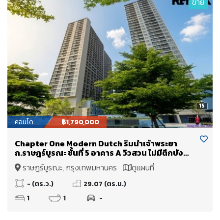
ขาย
15
คอนโด
฿1,790,000
Chapter One Modern Dutch ริมน้ำเจ้าพระยา
ถ.ราษฎร์บูรณะ ชั้นที่ 5 อาคาร A วิวสวน ไม่มีตึกบัง
ขายเพียง 1.79 Mb.
ราษฎร์บูรณะ, กรุงเทพมหานคร
ดูแผนที่
- (ตร.ว.)
29.07 (ตร.ม.)
1
1
-