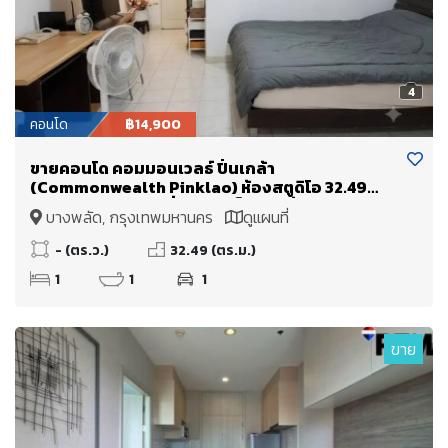
4
คอนโด
฿14,900
ขายคอนโด คอมมอนเวลธ์ ปิ่นเกล้า
(Commonwealth Pinklao) ห้องสตูดิโอ 32.49
ตร.ม. ติด MRT บางยี่ขัน ใกล้เซ็นทรัล ปิ่นเกล้า ศิริราช
บางพลัด, กรุงเทพมหานคร
ดูแผนที่
บางพลัด จรัญสนิทวงศ์
- (ตร.ว.)
32.49 (ตร.ม.)
1
1
1
ขาย