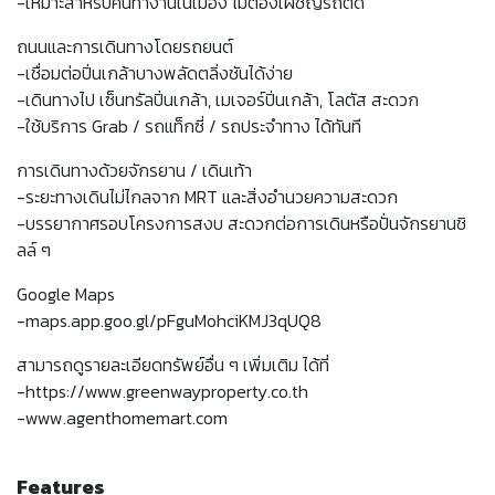
-เหมาะสำหรับคนทำงานในเมือง ไม่ต้องเผชิญรถติด
ถนนและการเดินทางโดยรถยนต์
-เชื่อมต่อปิ่นเกล้าบางพลัดตลิ่งชันได้ง่าย
-เดินทางไป เซ็นทรัลปิ่นเกล้า, เมเจอร์ปิ่นเกล้า, โลตัส สะดวก
-ใช้บริการ Grab / รถแท็กซี่ / รถประจำทาง ได้ทันที
การเดินทางด้วยจักรยาน / เดินเท้า
-ระยะทางเดินไม่ไกลจาก MRT และสิ่งอำนวยความสะดวก
-บรรยากาศรอบโครงการสงบ สะดวกต่อการเดินหรือปั่นจักรยานชิ
ลล์ ๆ
Google Maps
-maps.app.goo.gl/pFguMohciKMJ3qUQ8
สามารถดูรายละเอียดทรัพย์อื่น ๆ เพิ่มเติม ได้ที่
-https://www.greenwayproperty.co.th
-www.agenthomemart.com
Features