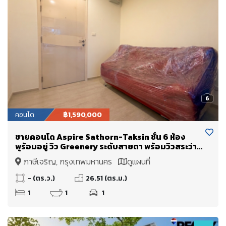
6
คอนโด
฿1,590,000
ขายคอนโด Aspire Sathorn-Taksin ชั้น 6 ห้อง
พร้อมอยู่ วิว Greenery ระดับสายตา พร้อมวิวสระว่าย
น้ำ
ภาษีเจริญ, กรุงเทพมหานคร
ดูแผนที่
- (ตร.ว.)
26.51 (ตร.ม.)
1
1
1