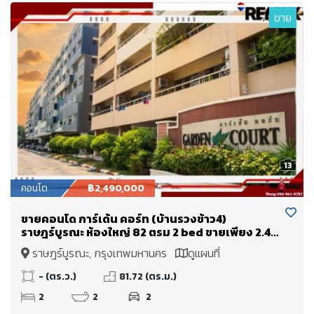
ขาย
13
คอนโด
฿2,490,000
ขายคอนโด การ์เด้น คอร์ท (บ้านรวงข้าว4)
ราษฎร์บูรณะ ห้องใหญ่ 82 ตรม 2 bed ขายเพียง 2.49
Mb. ใกล้ทางด่วนพระราม 3 เข้าเมืองไม่เกิน 15 นาที
ราษฎร์บูรณะ, กรุงเทพมหานคร
ดูแผนที่
- (ตร.ว.)
81.72 (ตร.ม.)
2
2
2