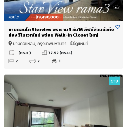
20
คอนโด
฿9,490,000
ขายคอนโด Starview พระราม 3 ชั้น16 ลิฟต์ส่วนตัวถึง
ห้อง รีโนเวทใหม่ พร้อม Walk-in Closet ใหญ่
บางคอแหลม, กรุงเทพมหานคร
ดูแผนที่
- (ตร.ว.)
77.92 (ตร.ม.)
2
2
1
ขาย