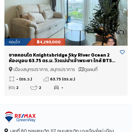
12
คอนโด
฿4,290,000
ขายคอนโด Knightsbridge Sky River Ocean 2
ห้องนอน 63.75 ตร.ม. วิวแม่น้ำเจ้าพระยา ใกล้ BTS
ปากน้ำ
เมืองสมุทรปราการ, สมุทรปราการ
ดูแผนที่
- (ตร.ว.)
63.75 (ตร.ม.)
2
2
-
เลขที่ 80 ซอยสุขุมวิท 117 ถนนสุขุมวิท บางเมืองใหม่ เมือง