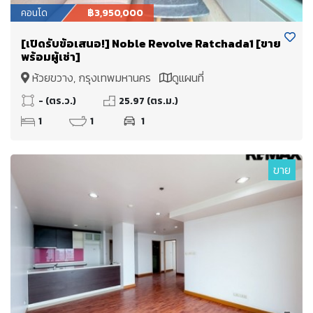
คอนโด
฿3,950,000
[เปิดรับข้อเสนอ!] Noble Revolve Ratchada1 [ขาย
พร้อมผู้เช่า]
ห้วยขวาง, กรุงเทพมหานคร
ดูแผนที่
- (ตร.ว.)
25.97 (ตร.ม.)
1
1
1
ขาย