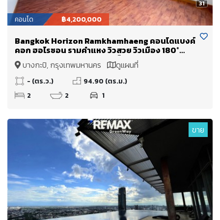
31
คอนโด
฿4,200,000
Bangkok Horizon Ramkhamhaeng คอนโดแบงค์
คอก ฮอไรซอน รามคำแหง วิวสวย วิวเมือง 180°
องศา วิวพาโนรามา ห้องนอนเห็นวิวทุกห้อง
บางกะปิ, กรุงเทพมหานคร
ดูแผนที่
- (ตร.ว.)
94.90 (ตร.ม.)
2
2
1
ขาย