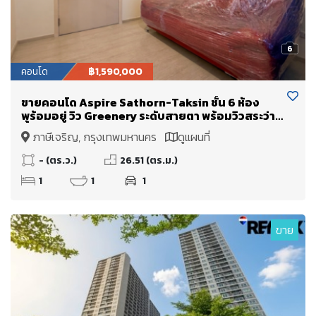
6
คอนโด
฿1,590,000
ขายคอนโด Aspire Sathorn-Taksin ชั้น 6 ห้อง
พร้อมอยู่ วิว Greenery ระดับสายตา พร้อมวิวสระว่าย
น้ำ
ภาษีเจริญ, กรุงเทพมหานคร
ดูแผนที่
- (ตร.ว.)
26.51 (ตร.ม.)
1
1
1
ขาย