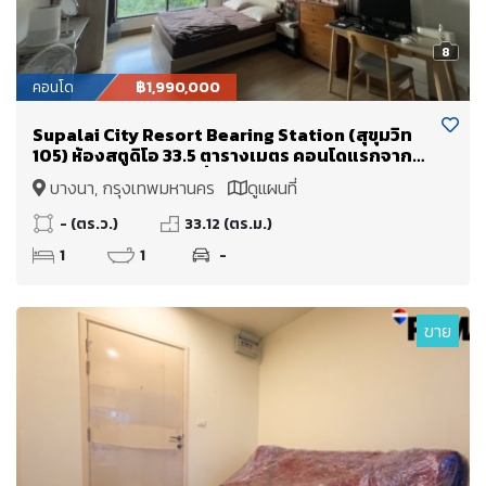
8
คอนโด
฿1,990,000
Supalai City Resort Bearing Station (สุขุมวิท
105) ห้องสตูดิโอ 33.5 ตารางเมตร คอนโดแรกจาก
ปากซอย!! ลงBTS แบริ่งถึงซอยเลย
บางนา, กรุงเทพมหานคร
ดูแผนที่
- (ตร.ว.)
33.12 (ตร.ม.)
1
1
-
ขาย