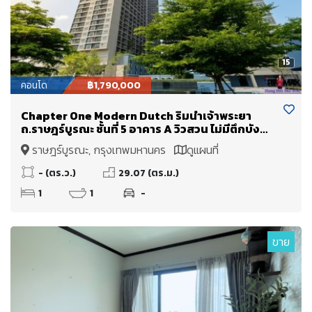
15
คอนโด
฿1,790,000
Chapter One Modern Dutch ริมน้ำเจ้าพระยา
ถ.ราษฎร์บูรณะ ชั้นที่ 5 อาคาร A วิวสวน ไม่มีตึกบัง
ขายเพียง 1.79 Mb.
ราษฎร์บูรณะ, กรุงเทพมหานคร
ดูแผนที่
- (ตร.ว.)
29.07 (ตร.ม.)
1
1
-
ขาย