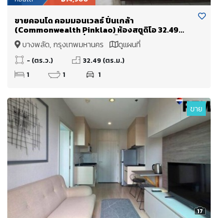
ขายคอนโด คอมมอนเวลธ์ ปิ่นเกล้า
(Commonwealth Pinklao) ห้องสตูดิโอ 32.49
ตร.ม. ติด MRT บางยี่ขัน ใกล้เซ็นทรัล ปิ่นเกล้า ศิริราช
บางพลัด, กรุงเทพมหานคร
ดูแผนที่
บางพลัด จรัญสนิทวงศ์
- (ตร.ว.)
32.49 (ตร.ม.)
1
1
1
ขาย
17