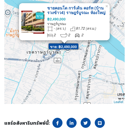
×
ขายคอนโด การ์เด้น คอร์ท (บ้าน
รวงข้าว4) ราษฎร์บูรณะ ห้องใหญ่
ขาย
82 ตรม 2 bed ขายเพียง 2.49 Mb.
฿2,490,000
ใกล้ทางด่วนพระราม 3 เข้าเมืองไม่
ราษฎร์บูรณะ
เกิน 15 นาที
- (ตร.ว.)
81.72 (ตร.ม.)
2
2
2
ขาย: ฿2,490,000
Leaflet
แชร์อสังหาริมทรัพย์นี้: