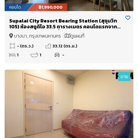
คอนโด
฿1,990,000
Supalai City Resort Bearing Station (สุขุมวิท
105) ห้องสตูดิโอ 33.5 ตารางเมตร คอนโดแรกจาก
ปากซอย!! ลงBTS แบริ่งถึงซอยเลย
บางนา, กรุงเทพมหานคร
ดูแผนที่
- (ตร.ว.)
33.12 (ตร.ม.)
1
1
-
ขาย