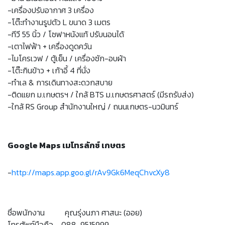
-เครื่องปรับอากาศ 3 เครื่อง
-โต๊ะทำงานรูปตัว L ขนาด 3 เมตร
-ทีวี 55 นิ้ว / โซฟาหนังแท้ ปรับนอนได้
-เตาไฟฟ้า + เครื่องดูดควัน
-ไมโครเวฟ / ตู้เย็น / เครื่องซัก-อบผ้า
-โต๊ะกินข้าว + เก้าอี้ 4 ที่นั่ง
-ทำเล & การเดินทางสะดวกสบาย
-ติดแยก ม.เกษตรฯ / ใกล้ BTS ม.เกษตรศาสตร์ (มีรถรับส่ง)
-ใกล้ RS Group สำนักงานใหญ่ / ถนนเกษตร-นวมินทร์
Google Maps เมโทรลักซ์ เกษตร
-
http://maps.app.goo.gl/rAv9Gk6MeqChvcXy8
ชื่อพนักงาน คุณรุ่งนภา ศาสนะ (ออย)
โทรศัพท์มือถือ 088-9515999