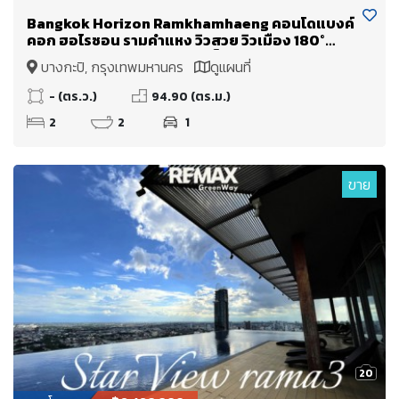
Bangkok Horizon Ramkhamhaeng คอนโดแบงค์
คอก ฮอไรซอน รามคำแหง วิวสวย วิวเมือง 180°
องศา วิวพาโนรามา ห้องนอนเห็นวิวทุกห้อง
บางกะปิ, กรุงเทพมหานคร
ดูแผนที่
- (ตร.ว.)
94.90 (ตร.ม.)
2
2
1
ขาย
20