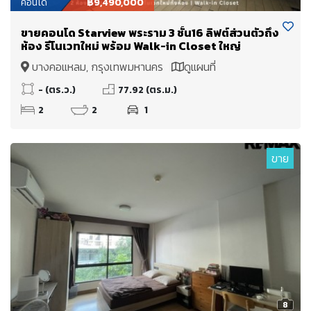
คอนโด
฿9,490,000
ขายคอนโด Starview พระราม 3 ชั้น16 ลิฟต์ส่วนตัวถึง
ห้อง รีโนเวทใหม่ พร้อม Walk-in Closet ใหญ่
บางคอแหลม, กรุงเทพมหานคร
ดูแผนที่
- (ตร.ว.)
77.92 (ตร.ม.)
2
2
1
ขาย
8