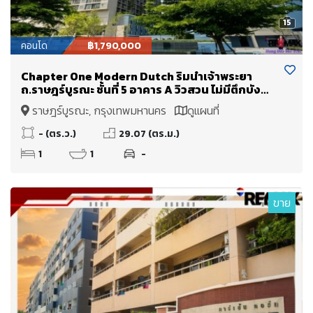
15
คอนโด
฿1,790,000
Chapter One Modern Dutch ริมน้ำเจ้าพระยา
ถ.ราษฎร์บูรณะ ชั้นที่ 5 อาคาร A วิวสวน ไม่มีตึกบัง
ขายเพียง 1.79 Mb.
ราษฎร์บูรณะ, กรุงเทพมหานคร
ดูแผนที่
- (ตร.ว.)
29.07 (ตร.ม.)
1
1
-
ขาย