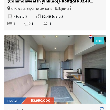
(Commonwealth Pinklao) ห้องสตูดิโอ 32.49
ตร.ม. ติด MRT บางยี่ขัน ใกล้เซ็นทรัล ปิ่นเกล้า ศิริราช
บางพลัด, กรุงเทพมหานคร
ดูแผนที่
บางพลัด จรัญสนิทวงศ์
- (ตร.ว.)
32.49 (ตร.ม.)
1
1
1
ขาย
17
คอนโด
฿3,950,000