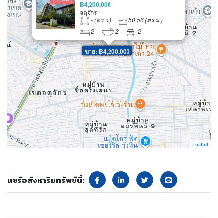
50.56 ตร.ม. 2 ห้องนอน 2 ห้องน้ำ
฿4,200,000
2 จอด ใกล้ ม.เกษตรฯ/ ห้างเมเจอร์
จตุจักร
รัชโยธิน/ RS Group/ เกษตร-นวมิ
- (ตร.ว.)
50.56 (ตร.ม.)
นทร์/ เสนานิคม
2
2
2
ขาย: ฿4,200,000
Leaflet
แชร์อสังหาริมทรัพย์นี้: