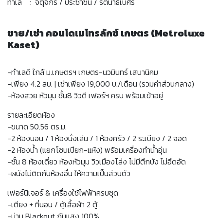
ทำเล : จตุจักร / ประชาชื่น / รัตนาธิเบศร์
ขาย/เช่า คอนโดเมโทรลักซ์ เกษตร (Metroluxe
Kaset)
-ทำเลดี ใกล้ ม.เกษตรฯ เกษตร-นวมินทร์ เสนานิคม
-เพียง 4.2 ลบ. | เช่าเพียง 19,000 บ./เดือน (รวมค่าส่วนกลาง)
-ห้องสวย หัวมุม ชั้น8 วิวดี เฟอร์ฯ ครบ พร้อมเข้าอยู่
รายละเอียดห้อง
-ขนาด 50.56 ตร.ม.
-2 ห้องนอน / 1 ห้องนั่งเล่น / 1 ห้องครัว / 2 ระเบียง / 2 จอด
-2 ห้องน้ำ (แยกโซนเปียก-แห้ง) พร้อมเครื่องทำน้ำอุ่น
-ชั้น 8 ห้องเดี่ยว ห้องหัวมุม วิวเมืองโล่ง ไม่มีตึกบัง ไม่อึดอัด
-ผนังไม่ติดกับห้องอื่น ให้ความเป็นส่วนตัว
เฟอร์นิเจอร์ & เครื่องใช้ไฟฟ้าครบชุด
-เตียง + ที่นอน / ตู้เสื้อผ้า 2 ตู้
-ม่าน Blackout กันแสง 100%