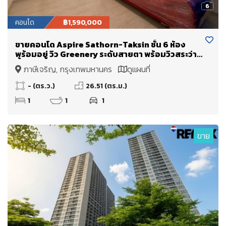
6
คอนโด
฿1,590,000
ขายคอนโด Aspire Sathorn-Taksin ชั้น 6 ห้อง
พร้อมอยู่ วิว Greenery ระดับสายตา พร้อมวิวสระว่าย
น้ำ
ภาษีเจริญ, กรุงเทพมหานคร
ดูแผนที่
- (ตร.ว.)
26.51 (ตร.ม.)
1
1
1
ขาย