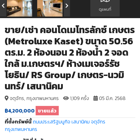
ดูแผนที่
ขาย/เช่า คอนโดเมโทรลักซ์ เกษตร
(Metroluxe Kaset) ขนาด 50.56
ตร.ม. 2 ห้องนอน 2 ห้องน้ำ 2 จอด
ใกล้ ม.เกษตรฯ/ ห้างเมเจอร์รัช
โยธิน/ RS Group/ เกษตร-นวมิ
นทร์/ เสนานิคม
จตุจักร, กรุงเทพมหานคร
1,109 ครั้ง
05 มี.ค. 2568
฿4,200,000
ขายแล้ว
ที่ตั้งทรัพย์นี้
ถนนประเสริฐมนูกิจ
เสนานิคม
จตุจักร
กรุงเทพมหานคร