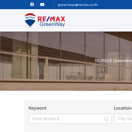
greenway@remax.co.th
RE/MAX GreenWay บ
Keyword
Location