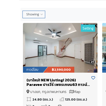
Selling
21
ทาวน์โฮม
฿2,590,000
(มาใหม่! NEW Listing! 2026)
Paravee ปารวีร์ เพชรเกษม63 ทาวน์
โฮมหน้ากว้าง 6 ม. หลังมุม 24.8 ตร.วา
บางแค, กรุงเทพมหานคร
Map
(ต่อเติมครัวไทยไว้ให้แล้ว [ราคา
พิเศษ!]
24.80 (ตร.ว.)
125.00 (ตร.ม.)