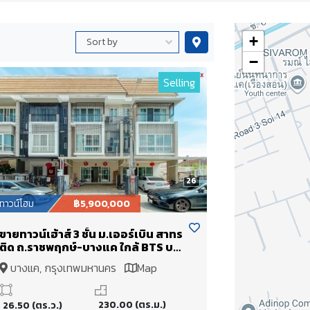
+
−
Selling
26
ทาวน์โฮม
฿5,900,000
ขายทาวน์เฮ้าส์ 3 ชั้น ม.เออร์เบิน สาทร
ติด ถ.ราชพฤกษ์-บางแค ใกล้ BTS บาง
หว้า
บางแค, กรุงเทพมหานคร
Map
230.00 (ตร.ม.)
26.50 (ตร.ว.)