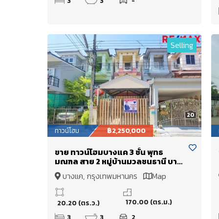
3
3
-
Selling
20
ทาวน์โฮม
฿2,250,000
ขาย ทาวน์โฮมบางแค 3 ชั้น พุทธ
มณฑล สาย 2 หมู่บ้านมวลชนธานี บาง
แวก 20 ตารางวา ใกล้รถไฟฟ้า MRT
บางแค, กรุงเทพมหานคร
Map
หลักสอง บ้านสวย พร้อมเข้าอยู่
170.00 (ตร.ม.)
20.20 (ตร.ว.)
3
3
2