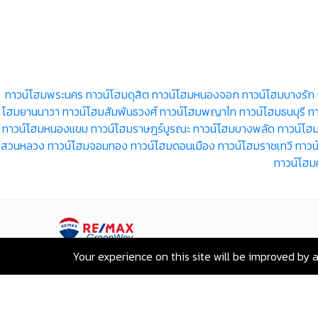
ทาวน์โฮมพระนคร
ทาวน์โฮมดุสิต
ทาวน์โฮมหนองจอก
ทาวน์โฮมบางรัก
โฮมยานนาวา
ทาวน์โฮมสัมพันธวงศ์
ทาวน์โฮมพญาไท
ทาวน์โฮมธนบุรี
ท
ทาวน์โฮมหนองแขม
ทาวน์โฮมราษฎร์บูรณะ
ทาวน์โฮมบางพลัด
ทาวน์โฮ
สวนหลวง
ทาวน์โฮมจอมทอง
ทาวน์โฮมดอนเมือง
ทาวน์โฮมราชเทวี
ทาวน
ทาวน์โฮ
Your experience on this site will be improved by 
เลขที่ 80 ซอยสุขุมวิท 117 ถนนสุขุมวิท
บางเมืองใหม่ เมืองสมุทรปราการ
สมุทรปราการ 10270