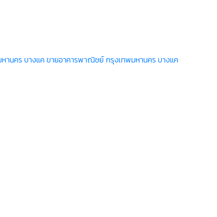
พมหานคร บางแค
ขายอาคารพาณิชย์ กรุงเทพมหานคร บางแค