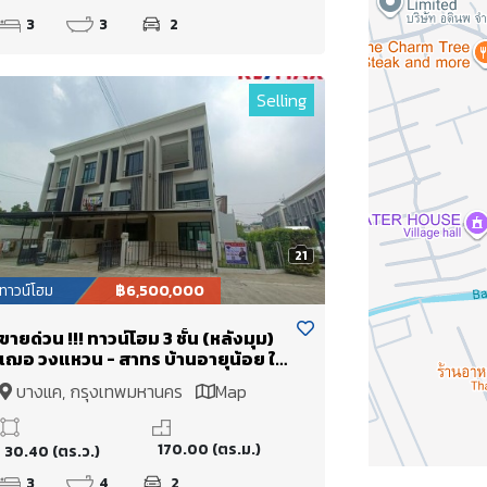
3
3
2
Selling
21
ทาวน์โฮม
฿6,500,000
ขายด่วน !!! ทาวน์โฮม 3 ชั้น (หลังมุม)
เฌอ วงแหวน - สาทร บ้านอายุน้อย ใน
ซอยกาญจนาภิเษก หลังสำนักงานเขต
บางแค, กรุงเทพมหานคร
Map
บางแค
170.00 (ตร.ม.)
30.40 (ตร.ว.)
3
4
2