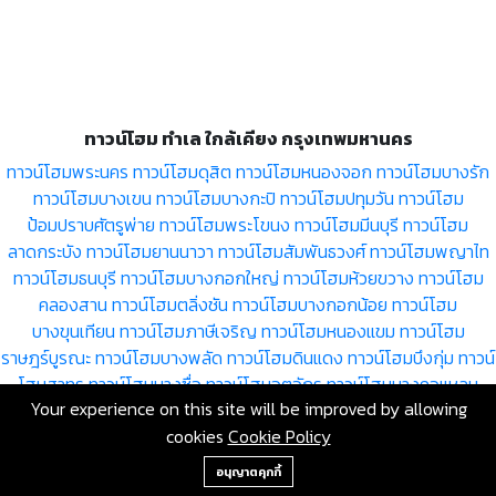
ทาวน์โฮม ทำเล ใกล้เคียง กรุงเทพมหานคร
ทาวน์โฮมพระนคร
ทาวน์โฮมดุสิต
ทาวน์โฮมหนองจอก
ทาวน์โฮมบางรัก
ทาวน์โฮมบางเขน
ทาวน์โฮมบางกะปิ
ทาวน์โฮมปทุมวัน
ทาวน์โฮม
ป้อมปราบศัตรูพ่าย
ทาวน์โฮมพระโขนง
ทาวน์โฮมมีนบุรี
ทาวน์โฮม
ลาดกระบัง
ทาวน์โฮมยานนาวา
ทาวน์โฮมสัมพันธวงศ์
ทาวน์โฮมพญาไท
ทาวน์โฮมธนบุรี
ทาวน์โฮมบางกอกใหญ่
ทาวน์โฮมห้วยขวาง
ทาวน์โฮม
คลองสาน
ทาวน์โฮมตลิ่งชัน
ทาวน์โฮมบางกอกน้อย
ทาวน์โฮม
บางขุนเทียน
ทาวน์โฮมภาษีเจริญ
ทาวน์โฮมหนองแขม
ทาวน์โฮม
ราษฎร์บูรณะ
ทาวน์โฮมบางพลัด
ทาวน์โฮมดินแดง
ทาวน์โฮมบึงกุ่ม
ทาวน์
โฮมสาทร
ทาวน์โฮมบางซื่อ
ทาวน์โฮมจตุจักร
ทาวน์โฮมบางคอแหลม
Your experience on this site will be improved by allowing
ทาวน์โฮมประเวศ
ทาวน์โฮมคลองเตย
ทาวน์โฮมสวนหลวง
ทาวน์โฮม
cookies
Cookie Policy
จอมทอง
ทาวน์โฮมดอนเมือง
ทาวน์โฮมราชเทวี
ทาวน์โฮมลาดพร้าว
ทาวน์
+66-2-840-2224, 081-638-9190
โฮมวัฒนา
ทาวน์โฮมบางแค
ทาวน์โฮมหลักสี่
ทาวน์โฮมสายไหม
ทาวน์โฮม
อนุญาตคุกกี้
คันนายาว
ทาวน์โฮมสะพานสูง
ทาวน์โฮมวังทองหลาง
ทาวน์โฮมคลอง