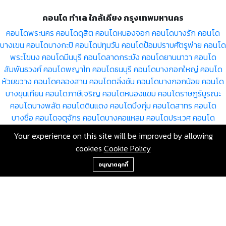
คอนโด ทำเล ใกล้เคียง กรุงเทพมหานคร
คอนโดพระนคร
คอนโดดุสิต
คอนโดหนองจอก
คอนโดบางรัก
คอนโด
บางเขน
คอนโดบางกะปิ
คอนโดปทุมวัน
คอนโดป้อมปราบศัตรูพ่าย
คอนโด
พระโขนง
คอนโดมีนบุรี
คอนโดลาดกระบัง
คอนโดยานนาวา
คอนโด
สัมพันธวงศ์
คอนโดพญาไท
คอนโดธนบุรี
คอนโดบางกอกใหญ่
คอนโด
ห้วยขวาง
คอนโดคลองสาน
คอนโดตลิ่งชัน
คอนโดบางกอกน้อย
คอนโด
บางขุนเทียน
คอนโดภาษีเจริญ
คอนโดหนองแขม
คอนโดราษฎร์บูรณะ
คอนโดบางพลัด
คอนโดดินแดง
คอนโดบึงกุ่ม
คอนโดสาทร
คอนโด
บางซื่อ
คอนโดจตุจักร
คอนโดบางคอแหลม
คอนโดประเวศ
คอนโด
คลองเตย
คอนโดสวนหลวง
คอนโดจอมทอง
คอนโดดอนเมือง
คอนโด
Your experience on this site will be improved by allowing
ราชเทวี
คอนโดลาดพร้าว
คอนโดวัฒนา
คอนโดบางแค
คอนโดหลักสี่
cookies
Cookie Policy
คอนโดสายไหม
คอนโดคันนายาว
คอนโดสะพานสูง
คอนโดวังทองหลาง
+66-2-840-2224, 081-638-9190
คอนโดคลองสามวา
คอนโดบางนา
คอนโดทวีวัฒนา
คอนโดทุ่งครุ
คอนโด
อนุญาตคุกกี้
บางบอน
ขายคอนโด กรุงเทพมหานคร ดุสิต โดย RE/MAX GreenWay