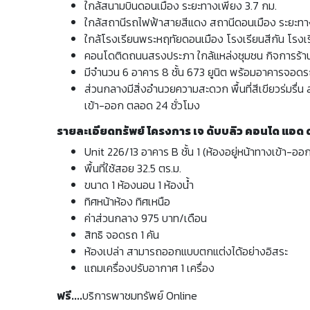
ใกล้สนามบินดอนเมือง ระยะทางเพียง 3.7 กม.
ใกล้สถานีรถไฟฟ้าสายสีแดง สถานีดอนเมือง ระยะทางเ
ใกล้โรงเรียนพระหฤทัยดอนเมือง โรงเรียนสีกัน โรง
คอนโดติดถนนสรงประภา ใกล้แหล่งชุมชน กิจการร้า
มีจำนวน 6 อาคาร 8 ชั้น 673 ยูนิต พร้อมอาคารจอด
ส่วนกลางมีสิ่งอำนวยความสะดวก พื้นที่สีเขียวร่มรื่น
เข้า-ออก ตลอด 24 ชั่วโมง
รายละเอียดทรัพย์ โครงการ เจ ดับบลิว คอนโด แอด
Unit 226/13 อาคาร B ชั้น 1 (ห้องอยู่หน้าทางเข้า-อ
พื้นที่ใช้สอย 32.5 ตร.ม.
ขนาด 1 ห้องนอน 1 ห้องน้ำ
ทิศหน้าห้อง ทิศเหนือ
ค่าส่วนกลาง 975 บาท/เดือน
สิทธิ จอดรถ 1 คัน
ห้องเปล่า สามารถออกแบบตกแต่งได้อย่างอิสระ
แถมเครื่องปรับอากาศ 1 เครื่อง
ฟรี....
บริการพาชมทรัพย์ Online