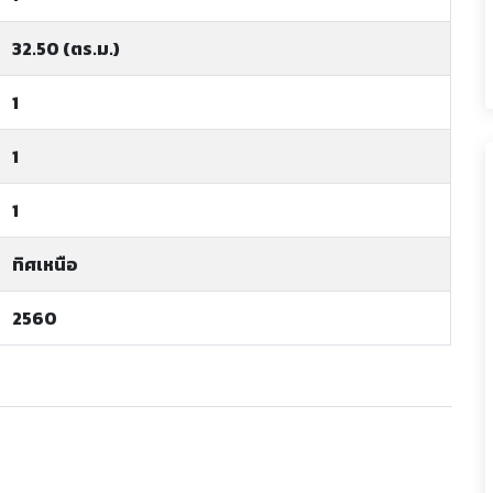
32.50 (ตร.ม.)
1
1
1
ทิศเหนือ
2560