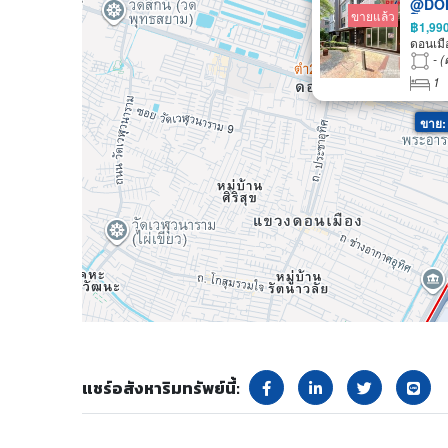
@DON
ขายแล้ว
โด ดอ
฿1,99
อาศัย
ดอนเมื
สายสี
- (
1
ขาย:
แชร์อสังหาริมทรัพย์นี้: