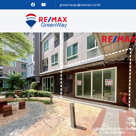
greenway@remax.co.th