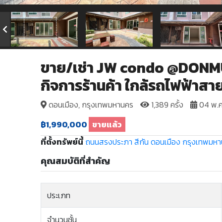
ขาย/เช่า JW condo @DONMUA
กิจการร้านค้า ใกล้รถไฟฟ้าส
ดอนเมือง, กรุงเทพมหานคร
1,389 ครั้ง
04 พ.ค
฿1,990,000
ขายแล้ว
ที่ตั้งทรัพย์นี้
ถนนสรงประภา
สีกัน
ดอนเมือง
กรุงเทพมห
คุณสมบัติที่สำคัญ
ประเภท
จำนวนชั้น