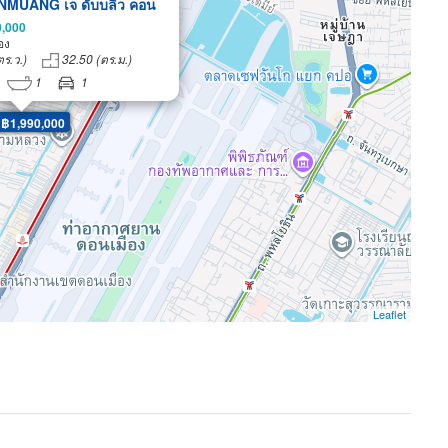
MUANG เจ ดับบลิว คอน
นเมือง สำหรับทำออฟฟิศ อยู่
0,000
 กิจการร้านค้า ใกล้รถไฟฟ้า
อง
แดง ใกล้สนามบินดอนเมือง
ตร.ว.)
32.50 (ตร.ม.)
1
1
 ฿1,990,000
Leaflet