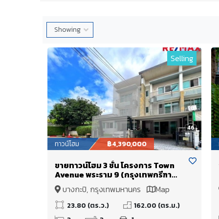
Selling
46
ทาวน์โฮม
฿4,390,000
ขายทาวน์โฮม 3 ชั้น โครงการ Town
Avenue พระราม 9 (กรุงเทพกรีฑา
ซอย 7) ใกล้โรงเรียนนานาชาติ
บางกะปิ, กรุงเทพมหานคร
Map
เวลลิงตัน และ โรงเรียนนานาชาติไบรท์
ตัน คอลเลจ
23.80 (ตร.ว.)
162.00 (ตร.ม.)