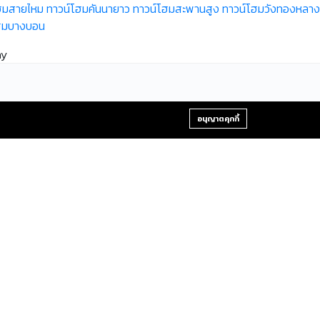
ฮมสายไหม
ทาวน์โฮมคันนายาว
ทาวน์โฮมสะพานสูง
ทาวน์โฮมวังทองหลาง
ฮมบางบอน
ay
+66-2-840-2224, 081-638-9190
อนุญาตคุกกี้