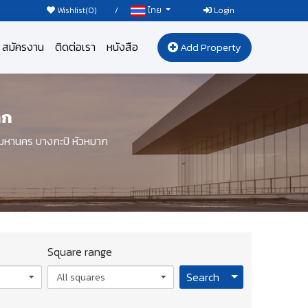
Wishlist(
0
)
/
Login
ไทย
สมัครงาน
ติดต่อเรา
หนังสือ
Add Property
าก
มหานคร บางกะปิ หัวหมาก
Square range
Toggle Dropdo
Search
All squares