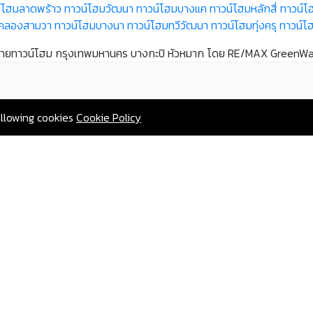
์โฮมลาดพร้าว
ทาวน์โฮมวัฒนา
ทาวน์โฮมบางแค
ทาวน์โฮมหลักสี่
ทาวน์โ
มคลองสามวา
ทาวน์โฮมบางนา
ทาวน์โฮมทวีวัฒนา
ทาวน์โฮมทุ่งครุ
ทาวน์โ
ายทาวน์โฮม กรุงเทพมหานคร บางกะปิ หัวหมาก โดย RE/MAX GreenW
allowing cookies
Cookie Policy