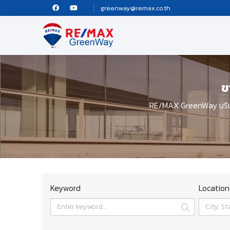
greenway@remax.co.th
ข
RE/MAX GreenWay บริษั
Keyword
Location