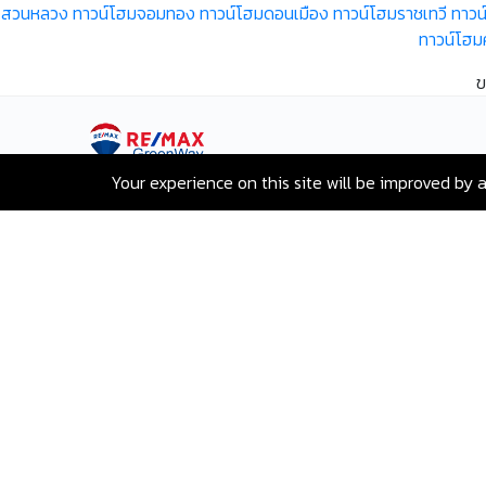
สวนหลวง
ทาวน์โฮมจอมทอง
ทาวน์โฮมดอนเมือง
ทาวน์โฮมราชเทวี
ทาวน
ทาวน์โฮ
ข
Your experience on this site will be improved by 
เลขที่ 80 ซอยสุขุมวิท 117 ถนนสุขุมวิท
บางเมืองใหม่ เมืองสมุทรปราการ
สมุทรปราการ 10270
Hotline:
+66-2-840-2224, 081-638-
9190
Email:
greenway@remax.co.th
/
ไทย