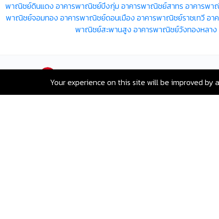
พาณิชย์ดินแดง
อาคารพาณิชย์บึงกุ่ม
อาคารพาณิชย์สาทร
อาคารพาณิ
พาณิชย์จอมทอง
อาคารพาณิชย์ดอนเมือง
อาคารพาณิชย์ราชเทวี
อาค
พาณิชย์สะพานสูง
อาคารพาณิชย์วังทองหลาง
Your experience on this site will be improved by 
เลขที่ 80 ซอยสุขุมวิท 117 ถนนสุขุมวิท
บางเมืองใหม่ เมืองสมุทรปราการ
สมุทรปราการ 10270
Hotline:
+66-2-840-2224, 081-638-
9190
Email:
greenway@remax.co.th
/
ไทย