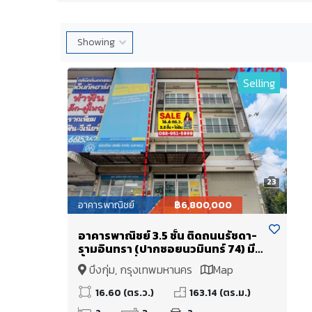
Selling
23
อาคารพาณิชย์
฿6,800,000
อาคารพาณิชย์ 3.5 ชั้น ติดถนนรัชดา-
รามอินทรา (ปากซอยนวมินทร์ 74) มี
ชั้นใต้ดิน มีที่จอดรถ ทำเลดีเดินทาง
บึงกุ่ม, กรุงเทพมหานคร
Map
สะดวก เกษตรฯ - รามอินทรา -
บางกะปิ - หลักสี่
16.60 (ตร.ว.)
163.14 (ตร.ม.)