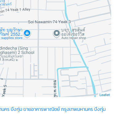
Leaflet
นคร บึงกุ่ม
ขายอาคารพาณิชย์ กรุงเทพมหานคร บึงกุ่ม