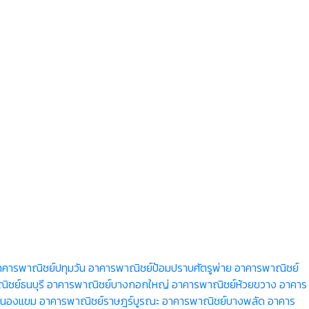
าคารพาณิชย์ปทุมวัน
อาคารพาณิชย์ป้อมปราบศัตรูพ่าย
อาคารพาณิชย์
ชย์ธนบุรี
อาคารพาณิชย์บางกอกใหญ่
อาคารพาณิชย์ห้วยขวาง
อาคาร
หนองแขม
อาคารพาณิชย์ราษฎร์บูรณะ
อาคารพาณิชย์บางพลัด
อาคาร