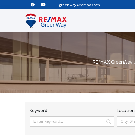
greenway@remax.co.th
RE/MAX GreenWay บริ
Keyword
Location