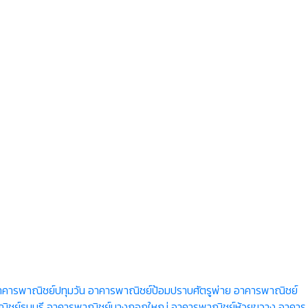
าคารพาณิชย์ปทุมวัน
อาคารพาณิชย์ป้อมปราบศัตรูพ่าย
อาคารพาณิชย์
ชย์ธนบุรี
อาคารพาณิชย์บางกอกใหญ่
อาคารพาณิชย์ห้วยขวาง
อาคาร