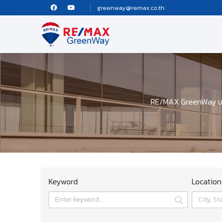
greenway@remax.co.th
RE/MAX GreenWay บริ
Keyword
Location