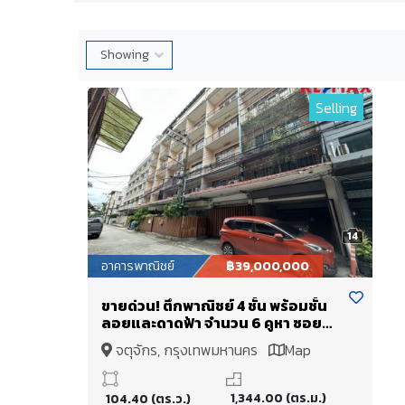
Selling
14
อาคารพาณิชย์
฿39,000,000
ขายด่วน! ตึกพาณิชย์ 4 ชั้น พร้อมชั้น
ลอยและดาดฟ้า จำนวน 6 คูหา ซอย
ลาดพร้าว 29 ทำเลทอง ใกล้ MRT
จตุจักร, กรุงเทพมหานคร
Map
สถานีภาวนา!
1,344.00 (ตร.ม.)
104.40 (ตร.ว.)