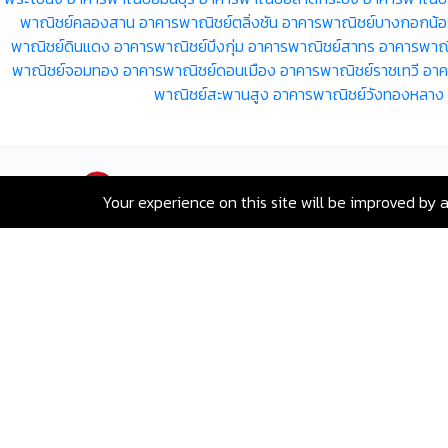
พาณิชย์คลองสาน
อาคารพาณิชย์ตลิ่งชัน
อาคารพาณิชย์บางกอกน้
พาณิชย์ดินแดง
อาคารพาณิชย์บึงกุ่ม
อาคารพาณิชย์สาทร
อาคารพาณิ
พาณิชย์จอมทอง
อาคารพาณิชย์ดอนเมือง
อาคารพาณิชย์ราชเทวี
อาค
พาณิชย์สะพานสูง
อาคารพาณิชย์วังทองหลาง
Your experience on this site will be improved by 
เลขที่ 80 ซอยสุขุมวิท 117 ถนนสุขุมวิท
บางเมืองใหม่ เมืองสมุทรปราการ
สมุทรปราการ 10270
Hotline:
+66-2-840-2224, 081-638-
9190
Email:
greenway@remax.co.th
/