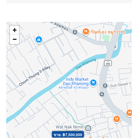
+
−
ขาย: ฿7,500,000