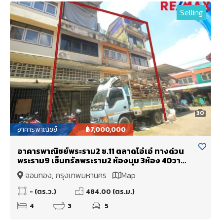
Selling
30
อาคารพาณิชย์
฿7,000,000
อาคารพาณิชย์พระราม2 ซ.11 ตลาดโอ๋เอ๋ ทางด่วน
พระราม9 เซ็นทรัลพระราม2 ห้องมุม 3ห้อง 40วา
ทำเลอยู่อาศัย ค้าขาย เปิดสำนักงาน ทำหอพักได้
จอมทอง, กรุงเทพมหานคร
Map
เดินทางสะดวกหลายเส้นทาง
- (ตร.ว.)
484.00 (ตร.ม.)
4
3
5