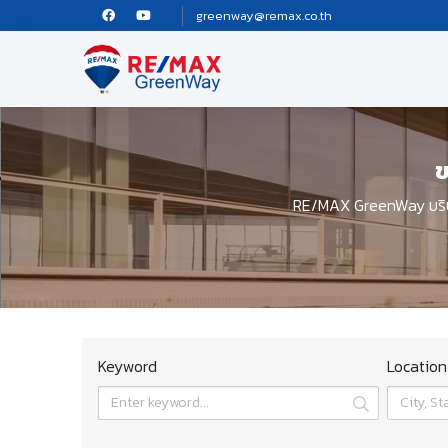
greenway@remax.co.th
ข
RE/MAX GreenWay บริษั
Keyword
Location