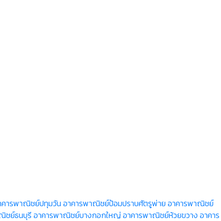
าคารพาณิชย์ปทุมวัน
อาคารพาณิชย์ป้อมปราบศัตรูพ่าย
อาคารพาณิชย์
ชย์ธนบุรี
อาคารพาณิชย์บางกอกใหญ่
อาคารพาณิชย์ห้วยขวาง
อาคาร