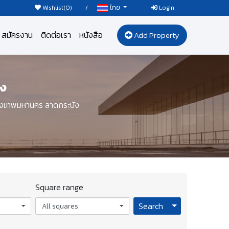
Wishlist(
0
)
/
Login
ไทย
สมัครงาน
ติดต่อเรา
หนังสือ
Add Property
ัง
รุงเทพมหานคร ลาดกระบัง
Square range
Toggle Dropdo
Search
All squares