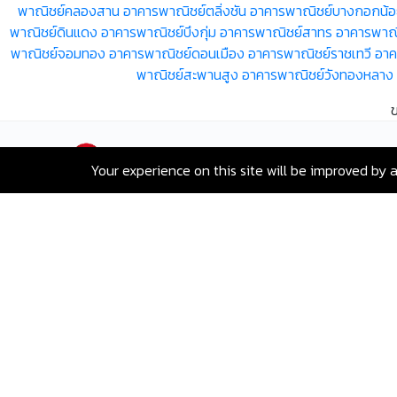
พาณิชย์คลองสาน
อาคารพาณิชย์ตลิ่งชัน
อาคารพาณิชย์บางกอกน้
พาณิชย์ดินแดง
อาคารพาณิชย์บึงกุ่ม
อาคารพาณิชย์สาทร
อาคารพาณิ
พาณิชย์จอมทอง
อาคารพาณิชย์ดอนเมือง
อาคารพาณิชย์ราชเทวี
อาค
พาณิชย์สะพานสูง
อาคารพาณิชย์วังทองหลาง
Your experience on this site will be improved by 
เลขที่ 80 ซอยสุขุมวิท 117 ถนนสุขุมวิท
บางเมืองใหม่ เมืองสมุทรปราการ
สมุทรปราการ 10270
Hotline:
+66-2-840-2224, 081-638-
9190
Email:
greenway@remax.co.th
/