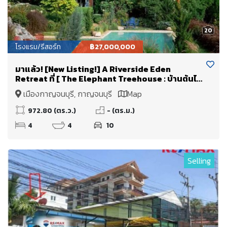
20
โรงแรม/รีสอร์ท
฿27,000,000
มาแล้ว! [New Listing!] A Riverside Eden
Retreat ที่ [ The Elephant Treehouse : บ้านต้นไม้
กาญจนบุรี ]
เมืองกาญจนบุรี, กาญจนบุรี
Map
972.80 (ตร.ว.)
- (ตร.ม.)
4
4
10
Selling