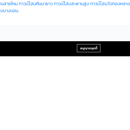
ฮมสายไหม
ทาวน์โฮมคันนายาว
ทาวน์โฮมสะพานสูง
ทาวน์โฮมวังทองหลาง
ฮมบางบอน
+66-2-840-2224, 081-638-9190
อนุญาตคุกกี้