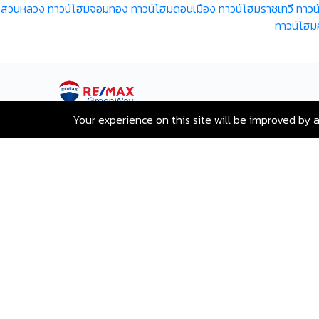
สวนหลวง
ทาวน์โฮมจอมทอง
ทาวน์โฮมดอนเมือง
ทาวน์โฮมราชเทวี
ทาวน
ทาวน์โฮ
Your experience on this site will be improved by 
เลขที่ 80 ซอยสุขุมวิท 117 ถนนสุขุมวิท
บางเมืองใหม่ เมืองสมุทรปราการ
สมุทรปราการ 10270
Hotline:
+66-2-840-2224, 081-638-
9190
Email:
greenway@remax.co.th
/
ไทย