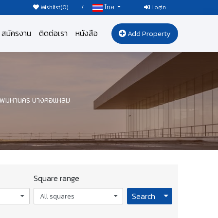
Wishlist(
0
)
/
Login
ไทย
สมัครงาน
ติดต่อเรา
หนังสือ
Add Property
งเทพมหานคร บางคอแหลม
Square range
Toggle Dropdo
Search
All squares