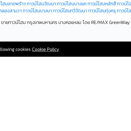
์โฮมลาดพร้าว
ทาวน์โฮมวัฒนา
ทาวน์โฮมบางแค
ทาวน์โฮมหลักสี่
ทาวน์โ
มคลองสามวา
ทาวน์โฮมบางนา
ทาวน์โฮมทวีวัฒนา
ทาวน์โฮมทุ่งครุ
ทาวน์โ
ขายทาวน์โฮม กรุงเทพมหานคร บางคอแหลม โดย RE/MAX GreenWay
allowing cookies
Cookie Policy