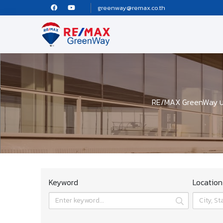
greenway@remax.co.th
RE/MAX GreenWay บริ
Keyword
Location